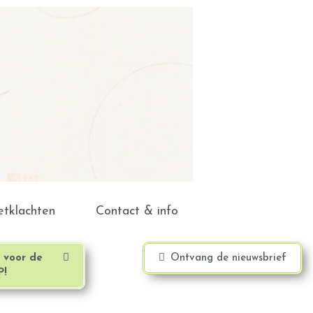
etklachten
Contact & info
n voor de
Ontvang de nieuwsbrief
!