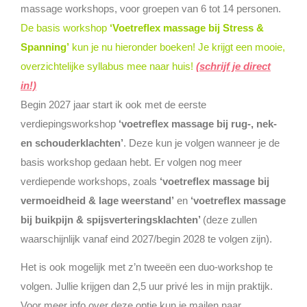
massage workshops, voor groepen van 6 tot 14 personen.
De basis workshop
‘Voetreflex massage bij Stress &
Spanning’
kun je nu hieronder boeken! Je krijgt een mooie,
overzichtelijke syllabus mee naar huis!
(schrijf je direct
in!)
Begin 2027 jaar start ik ook met de eerste
verdiepingsworkshop
‘voetreflex massage bij rug-, nek-
en schouderklachten’
. Deze kun je volgen wanneer je de
basis workshop gedaan hebt. Er volgen nog meer
verdiepende workshops, zoals
‘voetreflex massage bij
vermoeidheid & lage weerstand’
en
‘voetreflex massage
bij buikpijn & spijsverteringsklachten’
(deze zullen
waarschijnlijk vanaf eind 2027/begin 2028 te volgen zijn).
Het is ook mogelijk met z’n tweeën een duo-workshop te
volgen
.
Jullie krijgen dan 2,5 uur privé les in mijn praktijk.
Voor meer info over deze optie kun je mailen naar